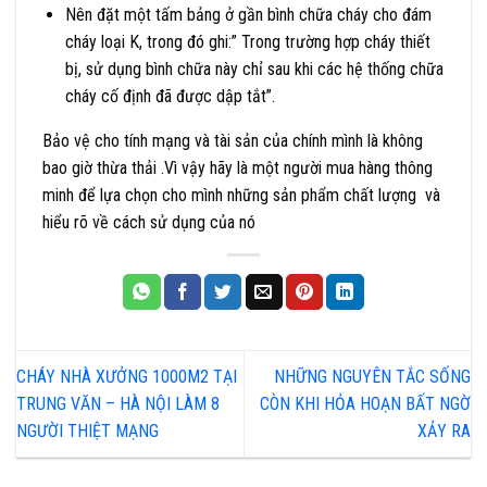
Nên đặt một tấm bảng ở gần bình chữa cháy cho đám
cháy loại K, trong đó ghi:” Trong trường hợp cháy thiết
bị, sử dụng bình chữa này chỉ sau khi các hệ thống chữa
cháy cố định đã được dập tắt”.
Bảo vệ cho tính mạng và tài sản của chính mình là không
bao giờ thừa thải .Vì vậy hãy là một người mua hàng thông
minh để lựa chọn cho mình những sản phẩm chất lượng và
hiểu rõ về cách sử dụng của nó
CHÁY NHÀ XƯỞNG 1000M2 TẠI
NHỮNG NGUYÊN TẮC SỐNG
TRUNG VĂN – HÀ NỘI LÀM 8
CÒN KHI HỎA HOẠN BẤT NGỜ
NGƯỜI THIỆT MẠNG
XẢY RA