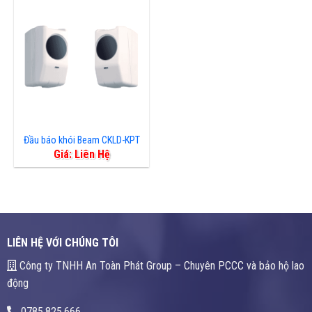
Đầu báo khói Beam CKLD-KPT
Giá: Liên Hệ
LIÊN HỆ VỚI CHÚNG TÔI
Công ty TNHH An Toàn Phát Group – Chuyên PCCC và bảo hộ lao
động
0785.825.666