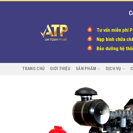
Chuyển
đến
C
nội
dung
Tư vấn miễn phí 
Nạp bình chữa ch
Bảo dưỡng hệ th
TRANG CHỦ
GIỚI THIỆU
SẢN PHẨM
DỊCH VỤ
C