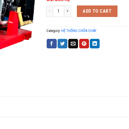
Máy bơm chữa cháy diesel 30kw động cơ Versar 
ADD TO CART
Category:
HỆ THỐNG CHỮA CHÁY