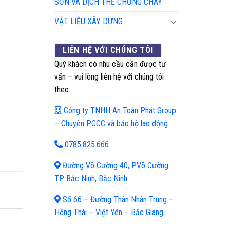
SƠN VÀ DỊCH THỂ CHỐNG CHÁY
quantity
VẬT LIỆU XÂY DỰNG
LIÊN HỆ VỚI CHÚNG TÔI
Quý khách có nhu cầu cần được tư
vấn – vui lòng liên hệ với chúng tôi
theo:
Công ty TNHH An Toàn Phát Group
– Chuyên PCCC và bảo hộ lao động
0785.825.666
Đường Võ Cường 40, P.Võ Cường.
TP Bắc Ninh, Bắc Ninh
Số 66 – Đường Thân Nhân Trung –
Hồng Thái – Việt Yên – Bắc Giang