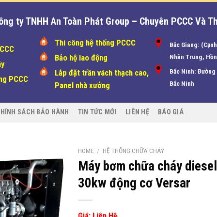
ông ty TNHH An Toàn Phát Group – Chuyên PCCC Và Th
Thi công hệ thống PCCC
Bắc Giang: (Cạn
PCCC
Bảo hộ lao động
Nhân Trung, Hồn
áy
Bắc Ninh: Đường
Lắp đặt trần vách thạch cao,
ống PCCC
Bắc Ninh
Panel nhà xưởng
HÍNH SÁCH BẢO HÀNH
TIN TỨC MỚI
LIÊN HỆ
BÁO GIÁ
HOME
/
HỆ THỐNG CHỮA CHÁY
Máy bơm chữa cháy diesel
30kw động cơ Versar
Giá: Liên Hệ