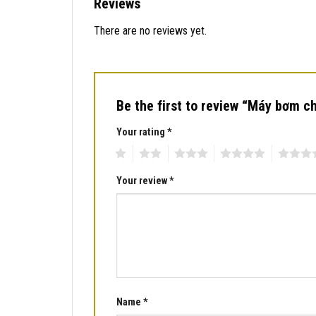
Reviews
There are no reviews yet.
Be the first to review “Máy bơm 
Your rating
*
1
2
3
4
5
Your review
*
Name
*