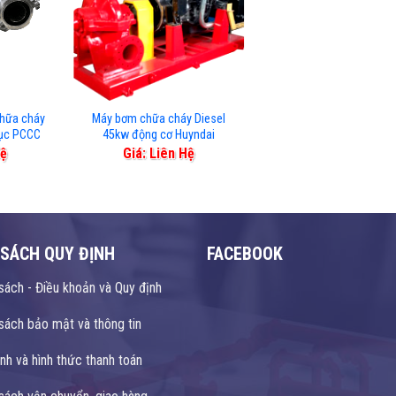
chữa cháy
Máy bơm chữa cháy Diesel
Cục PCCC
45kw động cơ Huyndai
Hệ
Giá: Liên Hệ
 SÁCH QUY ĐỊNH
FACEBOOK
sách - Điều khoản và Quy định
sách bảo mật và thông tin
nh và hình thức thanh toán