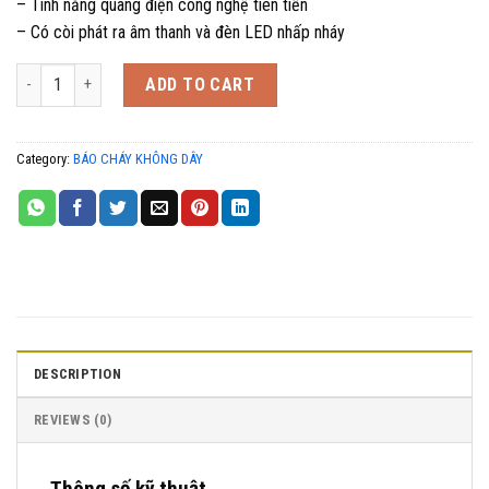
– Tính năng quang điện công nghệ tiên tiến
– Có còi phát ra âm thanh và đèn LED nhấp nháy
Đầu báo khói không dây Horing QA31 quantity
ADD TO CART
Category:
BÁO CHÁY KHÔNG DÂY
DESCRIPTION
REVIEWS (0)
Thông số kỹ thuật